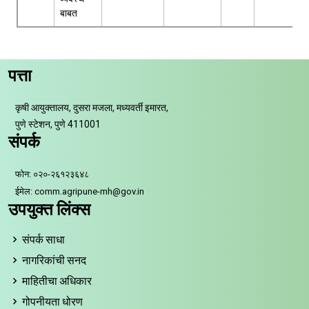
बाबत
पत्ता
कृषी आयुक्तालय, दुसरा मजला, मध्यवर्ती इमारत,
पुणे स्टेशन, पुणे 411001
संपर्क
फोन: ०२०-२६१२३६४८
ईमेल: comm.agripune-mh@gov.in
उपयुक्त लिंक्स
संपर्क साधा
नागरिकांची सनद
माहितीचा अधिकार
गोपनीयता धोरण