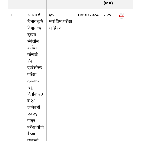
(MB)
1
अमरावती
कृप
16/01/2024
2.25
विभाग कृषि
मर्या.विभा.परीक्षा
विभागाच्या
जाहिरात
दुय्यम
सेवेतील
कर्मचा-
यांसाठी
सेवा
प्रवेशोत्तर
परिक्षा
क्रमांक
५९,
दिनांक २७
व २८
जानेवारी
२०२४
पात्र
परीक्षार्थीची
बैठक
व्यवस्थे