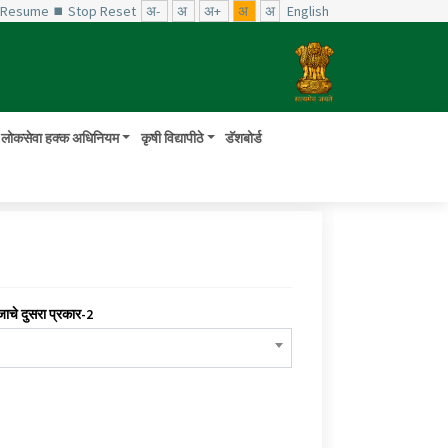
️ Resume
⏹ Stop
Reset
अ-
अ
अ+
अ
अ
English
लोकसेवा हक्क अधिनियम
कृषी विद्यापीठे
डॅशबोर्ड
जाचे दुसरा प्रकार-2