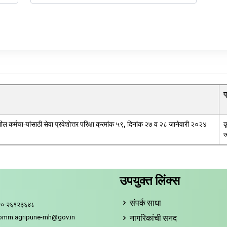
प
तील कर्मचा-यांसाठी सेवा प्रवेशोत्तर परिक्षा क्रमांक ५९, दिनांक २७ व २८ जानेवारी २०२४
क
ज
उपयुक्त लिंक्स
संपर्क साधा
२०-२६१२३६४८
नागरिकांची सनद
comm.agripune-mh@gov.in