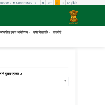
️ Resume
⏹ Stop
Reset
अ-
अ
अ+
अ
अ
English
लोकसेवा हक्क अधिनियम
कृषी विद्यापीठे
डॅशबोर्ड
जाचे दुसरा प्रकार-2