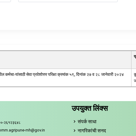
प
तील कर्मचा-यांसाठी सेवा प्रवेशोत्तर परिक्षा क्रमांक ५९, दिनांक २७ व २८ जानेवारी २०२४
क
ज
उपयुक्त लिंक्स
संपर्क साधा
२०-२६१२३६४८
नागरिकांची सनद
comm.agripune-mh@gov.in