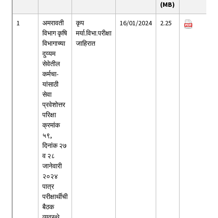
(MB)
1
अमरावती
कृप
16/01/2024
2.25
विभाग कृषि
मर्या.विभा.परीक्षा
विभागाच्या
जाहिरात
दुय्यम
सेवेतील
कर्मचा-
यांसाठी
सेवा
प्रवेशोत्तर
परिक्षा
क्रमांक
५९,
दिनांक २७
व २८
जानेवारी
२०२४
पात्र
परीक्षार्थीची
बैठक
व्यवस्थे