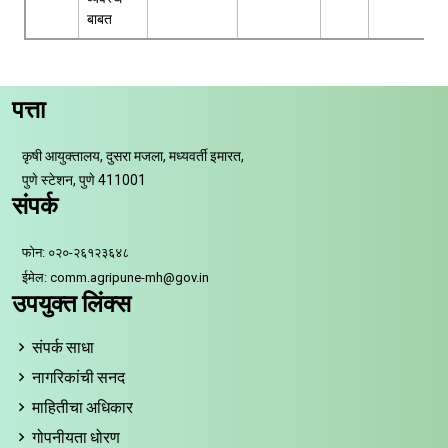
बाबत
पत्ता
कृषी आयुक्तालय, दुसरा मजला, मध्यवर्ती इमारत,
पुणे स्टेशन, पुणे 411001
संपर्क
फोन: ०२०-२६१२३६४८
ईमेल: comm.agripune-mh@gov.in
उपयुक्त लिंक्स
संपर्क साधा
नागरिकांची सनद
माहितीचा अधिकार
गोपनीयता धोरण