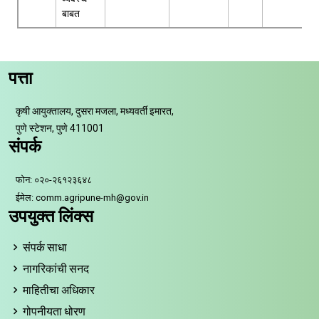
बाबत
पत्ता
कृषी आयुक्तालय, दुसरा मजला, मध्यवर्ती इमारत,
पुणे स्टेशन, पुणे 411001
संपर्क
फोन: ०२०-२६१२३६४८
ईमेल: comm.agripune-mh@gov.in
उपयुक्त लिंक्स
संपर्क साधा
नागरिकांची सनद
माहितीचा अधिकार
गोपनीयता धोरण