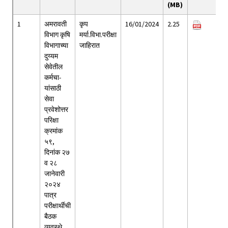
(MB)
1
अमरावती
कृप
16/01/2024
2.25
विभाग कृषि
मर्या.विभा.परीक्षा
विभागाच्या
जाहिरात
दुय्यम
सेवेतील
कर्मचा-
यांसाठी
सेवा
प्रवेशोत्तर
परिक्षा
क्रमांक
५९,
दिनांक २७
व २८
जानेवारी
२०२४
पात्र
परीक्षार्थीची
बैठक
व्यवस्थे