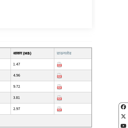
आकार (MB)
डाऊनलोड
1.47
4.96
9.72
3.81
2.97