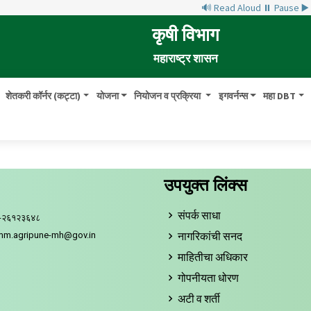
🔊 Read Aloud
⏸ Pause
▶
कृषी विभाग
 क्षेत्र उपचार
महाराष्ट्र शासन
शेतकरी कॉर्नर (कट्टा)
योजना
नियोजन व प्रक्रिया
इगवर्नन्स
महा DBT
उपयुक्त लिंक्स
संपर्क साधा
०-२६१२३६४८
नागरिकांची सनद
omm.agripune-mh@gov.in
माहितीचा अधिकार
गोपनीयता धोरण
अटी व शर्ती