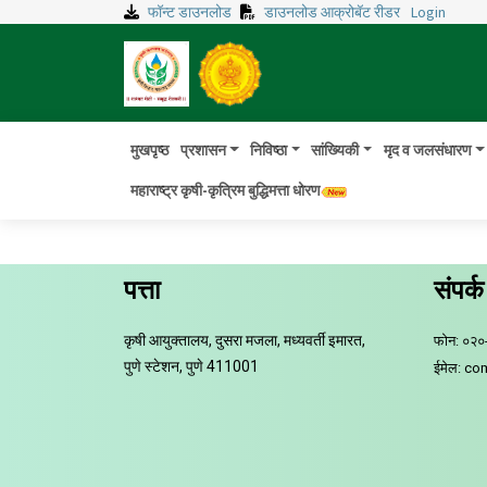
फॉन्ट डाउनलोड
डाउनलोड आक्रोबॅट रीडर
Login
माती आणि जलसंवर्धन - क्षेत्र उपचार
तुम्ही आता येथे आहात :
मुख्य पृष्ठ
मृद व जलसंधारण
माती आणि जलसंवर्धन -
छापा
मुखपृष्ठ
प्रशासन
निविष्ठा
सांख्यिकी
मृद व जलसंधारण
महाराष्ट्र कृषी-कृत्रिम बुद्धिमत्ता धोरण
पत्ता
संपर्क
कृषी आयुक्तालय, दुसरा मजला, मध्यवर्ती इमारत,
फोन: ०२
पुणे स्टेशन, पुणे 411001
ईमेल: c