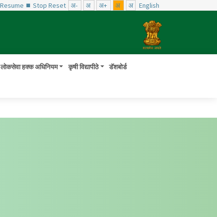
️ Resume
⏹ Stop
Reset
अ-
अ
अ+
अ
अ
English
लोकसेवा हक्क अधिनियम
कृषी विद्यापीठे
डॅशबोर्ड