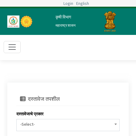
Login
English
तुम्ही आता येथे आहात :
मुख्य पृष्ठ
प्रशासन
परीक्षा
परिक्षेचा निकाल
कृषी विभाग
छापा
महाराष्ट्र शासन
दस्तावेज तपशील
दस्तावेजाचे प्रकार
-Select-