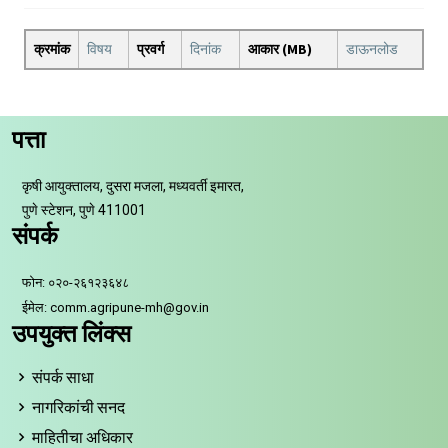
क्रमांक
विषय
प्रवर्ग
दिनांक
आकार (MB)
डाऊनलोड
पत्ता
कृषी आयुक्तालय, दुसरा मजला, मध्यवर्ती इमारत,
पुणे स्टेशन, पुणे 411001
संपर्क
फोन: ०२०-२६१२३६४८
ईमेल: comm.agripune-mh@gov.in
उपयुक्त लिंक्स
संपर्क साधा
नागरिकांची सनद
माहितीचा अधिकार