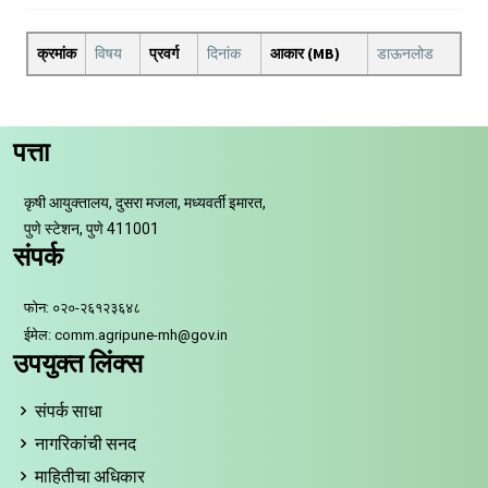
क्रमांक
विषय
प्रवर्ग
दिनांक
आकार (MB)
डाऊनलोड
पत्ता
कृषी आयुक्तालय, दुसरा मजला, मध्यवर्ती इमारत,
पुणे स्टेशन, पुणे 411001
संपर्क
फोन: ०२०-२६१२३६४८
ईमेल: comm.agripune-mh@gov.in
उपयुक्त लिंक्स
संपर्क साधा
नागरिकांची सनद
माहितीचा अधिकार