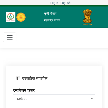
Login
English
तुम्ही आता येथे आहात :
मुख्य पृष्ठ
प्रशासन
परीक्षा
परिक्षेचा निकाल
कृषी विभाग
छापा
महाराष्ट्र शासन
दस्तावेज तपशील
दस्तावेजाचे प्रकार
-Select-