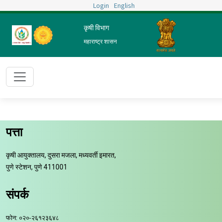
Login
English
परीक्षा
कृषी विभाग
तुम्ही आता येथे आहात :
मुख्य पृष्ठ
प्रशासन
परीक्षा
महाराष्ट्र शासन
छापा
पत्ता
कृषी आयुक्तालय, दुसरा मजला, मध्यवर्ती इमारत,
पुणे स्टेशन, पुणे 411001
संपर्क
फोन: ०२०-२६१२३६४८