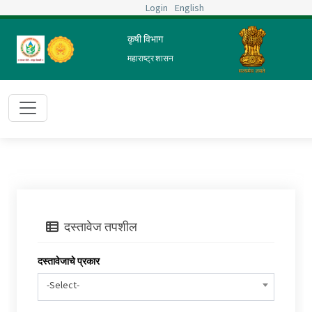
Login
English
तुम्ही आता येथे आहात :
मुख्य पृष्ठ
प्रशासन
ज्येष्ठता सूची
कृषी विभाग
छापा
महाराष्ट्र शासन
दस्तावेज तपशील
दस्तावेजाचे प्रकार
-Select-