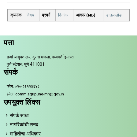
क्रमांक
विषय
प्रवर्ग
दिनांक
आकार (MB)
डाऊनलोड
पत्ता
कृषी आयुक्तालय, दुसरा मजला, मध्यवर्ती इमारत,
पुणे स्टेशन, पुणे 411001
संपर्क
फोन: ०२०-२६१२३६४८
ईमेल: comm.agripune-mh@gov.in
उपयुक्त लिंक्स
संपर्क साधा
नागरिकांची सनद
माहितीचा अधिकार